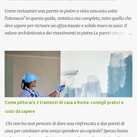
fissandolo con il nastro di carta di cui si è già detto sopra, affinché
non solo la porzione di pavimento protetta...
Come restaurare una parete in pietre a vista nascosta sotto
l'intonaco? In questa guida, sintetica ma completa, tutto quello che
devi sapere per ricreare un affascinante e solido muro in sassi. Il
valore architettonico dei rivestimenti in pietra Le pareti con pietre
a vista sono solidi elementi strutturali. Risultano particolarmente
attraenti per il loro aspetto variegato e multiforme, ottenuto dalla
sapiente combinazione a incastro di sassi multicolori che
conferiscono eleganza a qualsiasi ambiente. Lo stile total natural ,
nel rispetto delle antiche tradizioni edilizie, ha sempre il suo
fascino. Le pietre a vista dalle mille forme e dai colori che mutano
con il cambiare del flusso di luce radiante durante la giornata
appagano l'occhio; d'altro canto, un rivestimento in pietra
naturale per esterni, si rivela altresì assai durevole agli agenti
Come pitturare 2 tramezzi di casa a Roma: consigli pratici e
atmosferici sfavorevoli, dimostrandosi come una salda e
costi da sapere
intramontabile struttura architettonica. Pietre a v...
Chi non ha mai pensato di dare una rinfrescata a due pareti di
casa per cambiare aria senza spendere un capitale? Spesso basta