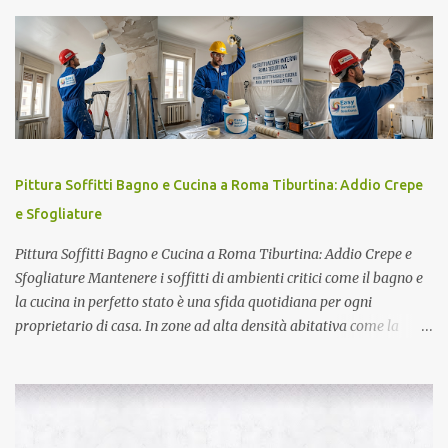
rinnovato agli interni di casa. Con le pitture effetto legno si potrà
personalizzare un angolo salotto , una zona pranzo o ancora sarà
possibile donare un caldo appeal ad una parete retro letto. Anche
gli stessi arredi possono essere recuperati e rivalorizzati,
attraverso la stesura di piacevoli tonalità cromatiche ottenibili con
le pitture per interni effetto legno. Pitture effetto legno applicabili
col fai da te La galleria di foto mostra alcune delle infinite
potenzialità applicative delle pitture effetto legno , intese nel
Pittura Soffitti Bagno e Cucina a Roma Tiburtina: Addio Crepe
contesto di ambientazioni interne, dove appare evidente la
e Sfogliature
sensazione visiva di un ...
Pittura Soffitti Bagno e Cucina a Roma Tiburtina: Addio Crepe e
Sfogliature Mantenere i soffitti di ambienti critici come il bagno e
la cucina in perfetto stato è una sfida quotidiana per ogni
proprietario di casa. In zone ad alta densità abitativa come la
Tiburtina a Roma , i soffitti sono sottoposti a stress continui:
vapori grassi della cottura, umidità persistente delle docce e
micro-vibrazioni dovute al traffico urbano che portano alla
formazione di micro crepe e sfogliature . Un semplice colpo di
pennello non basta per risolvere questi problemi accumulati negli