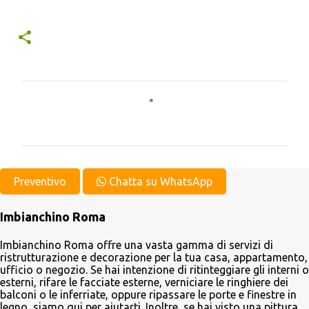
C
o
m
m
e
Preventivo
Chatta su WhatsApp
n
Imbianchino Roma
t
i
Imbianchino Roma offre una vasta gamma di servizi di
ristrutturazione e decorazione per la tua casa, appartamento,
ufficio o negozio. Se hai intenzione di ritinteggiare gli interni o
esterni, rifare le facciate esterne, verniciare le ringhiere dei
balconi o le inferriate, oppure ripassare le porte e finestre in
legno, siamo qui per aiutarti. Inoltre, se hai visto una pittura