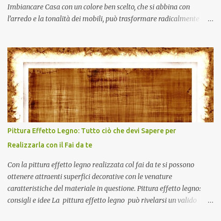
Imbiancare Casa con un colore ben scelto, che si abbina con
l’arredo e la tonalità dei mobili, può trasformare radicalmente
qualsiasi stanza della tua casa. La scelta dei colori giusti è legata
infatti a diversi fattori che possono sia andare ad inficiare
sull’estetica, sulla luminosità e sulla spazialità, ma anche sugli
stati d’animo e sugli umori delle persone che vivono gli ambienti.
Vediamo quali sono le regole di base prima di Imbiancare Casa
Colori: · La prima regola per Imbiancare Сasa Сolori nel modo
giusto che subito evidenziamo è che i gusti sono soggettivi e quindi
lasci alla fantasia. Un tocco personale non deve mai mancare e può
essere anche un elemento molto appagante nel design della tua
Pittura Effetto Legno: Tutto ciò che devi Sapere per
casa. · La seconda regola è che allo stesso modo tornano molto
Realizzarla con il Fai da te
utili esperienze e studi sull...
Con la pittura effetto legno realizzata col fai da te si possono
ottenere attraenti superfici decorative con le venature
caratteristiche del materiale in questione. Pittura effetto legno:
consigli e idee La pittura effetto legno può rivelarsi un valido
escamotage, attuabile anche col fai da te , per conferire un aspetto