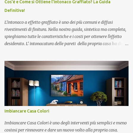
Cos'è e Come si Ottiene l'Intonaco Graffiato? La Guida
Definitiva!
L’intonaco a effetto graffiato è uno dei più comuni e diffusi
rivestimenti di finitura. Nella nostra guida, sintetica ma completa,
spieghiamo tutte le caratteristiche e i costi per ottenere l'effetto
desiderato. L’ intonacatura delle pareti della propria casa ha due
funzioni principali: una di ordine estetico e una di carattere
protettivo, in quanto l’intonaco assicura la necessaria traspirazione
della muratura. Esiste, e non sappiamo se ne eri al corrente, una
differenza tra l’intonacatura delle pareti esterne, che deve
proteggere la muratura dagli agenti atmosferici, e l'intonacatura
di quelle interne, che permette di assorbire l’umidità all’interno
della casa. I materiali utilizzati per rivestire muri e soffitti sono gli
stessi impiegati nella realizzazione delle murature, e cioè la malta
di calce (idraulica o aerea), oppure la malta di cemento o di gesso
Imbiancare Сasa Сolori
che contiene una maggiore dose di legante, necessaria a
proteggere le pareti. Sapevi che una perfetta intonacat...
Imbiancare Casa Colori è uno degli interventi più semplici e meno
costosi per rinnovare e dare un nuovo volto alla propria casa.