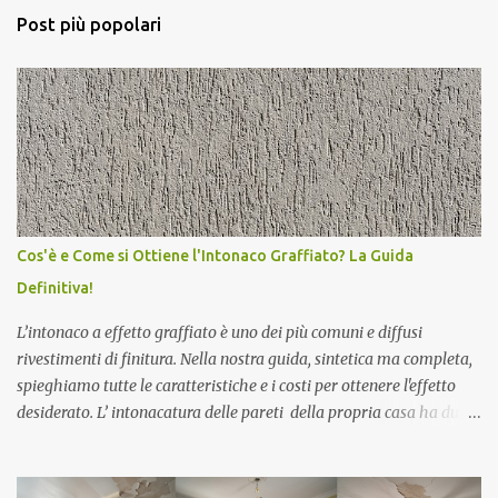
Post più popolari
Cos'è e Come si Ottiene l'Intonaco Graffiato? La Guida
Definitiva!
L’intonaco a effetto graffiato è uno dei più comuni e diffusi
rivestimenti di finitura. Nella nostra guida, sintetica ma completa,
spieghiamo tutte le caratteristiche e i costi per ottenere l'effetto
desiderato. L’ intonacatura delle pareti della propria casa ha due
funzioni principali: una di ordine estetico e una di carattere
protettivo, in quanto l’intonaco assicura la necessaria traspirazione
della muratura. Esiste, e non sappiamo se ne eri al corrente, una