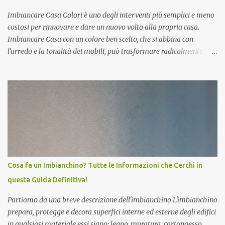
contesto di ambientazioni interne, dove appare evidente la
sensazione visiva di un ...
Imbiancare Casa Colori è uno degli interventi più semplici e meno
costosi per rinnovare e dare un nuovo volto alla propria casa.
Imbiancare Casa con un colore ben scelto, che si abbina con
l’arredo e la tonalità dei mobili, può trasformare radicalmente
qualsiasi stanza della tua casa. La scelta dei colori giusti è legata
infatti a diversi fattori che possono sia andare ad inficiare
sull’estetica, sulla luminosità e sulla spazialità, ma anche sugli
stati d’animo e sugli umori delle persone che vivono gli ambienti.
Vediamo quali sono le regole di base prima di Imbiancare Casa
Colori: · La prima regola per Imbiancare Сasa Сolori nel modo
giusto che subito evidenziamo è che i gusti sono soggettivi e quindi
lasci alla fantasia. Un tocco personale non deve mai mancare e può
essere anche un elemento molto appagante nel design della tua
Cosa fa un Imbianchino? Tutte le Informazioni che Cerchi in
casa. · La seconda regola è che allo stesso modo tornano molto
questa Guida Definitiva!
utili esperienze e studi sull...
Partiamo da una breve descrizione dell'imbianchino L'imbianchino
prepara, protegge e decora superfici interne ed esterne degli edifici
in qualsiasi materiale essi siano: legno, muratura, cartongesso,