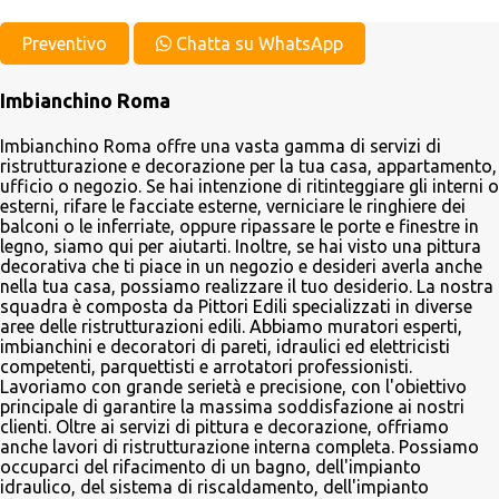
m
e
Preventivo
Chatta su WhatsApp
n
Imbianchino Roma
t
i
Imbianchino Roma offre una vasta gamma di servizi di
ristrutturazione e decorazione per la tua casa, appartamento,
ufficio o negozio. Se hai intenzione di ritinteggiare gli interni o
esterni, rifare le facciate esterne, verniciare le ringhiere dei
balconi o le inferriate, oppure ripassare le porte e finestre in
legno, siamo qui per aiutarti. Inoltre, se hai visto una pittura
decorativa che ti piace in un negozio e desideri averla anche
nella tua casa, possiamo realizzare il tuo desiderio. La nostra
squadra è composta da Pittori Edili specializzati in diverse
aree delle ristrutturazioni edili. Abbiamo muratori esperti,
imbianchini e decoratori di pareti, idraulici ed elettricisti
competenti, parquettisti e arrotatori professionisti.
Lavoriamo con grande serietà e precisione, con l'obiettivo
principale di garantire la massima soddisfazione ai nostri
clienti. Oltre ai servizi di pittura e decorazione, offriamo
anche lavori di ristrutturazione interna completa. Possiamo
occuparci del rifacimento di un bagno, dell'impianto
idraulico, del sistema di riscaldamento, dell'impianto