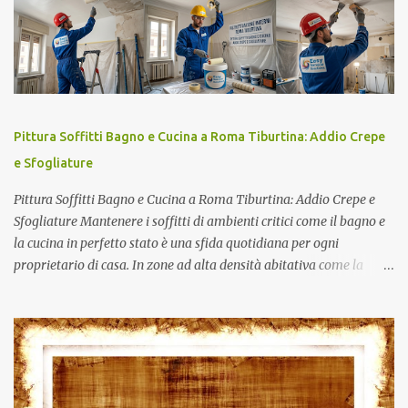
differenza tra l’intonacatura delle pareti esterne, che deve
proteggere la muratura dagli agenti atmosferici, e l'intonacatura
di quelle interne, che permette di assorbire l’umidità all’interno
della casa. I materiali utilizzati per rivestire muri e soffitti sono gli
stessi impiegati nella realizzazione delle murature, e cioè la malta
di calce (idraulica o aerea), oppure la malta di cemento o di gesso
Pittura Soffitti Bagno e Cucina a Roma Tiburtina: Addio Crepe
che contiene una maggiore dose di legante, necessaria a
e Sfogliature
proteggere le pareti. Sapevi che una perfetta intonacat...
Pittura Soffitti Bagno e Cucina a Roma Tiburtina: Addio Crepe e
Sfogliature Mantenere i soffitti di ambienti critici come il bagno e
la cucina in perfetto stato è una sfida quotidiana per ogni
proprietario di casa. In zone ad alta densità abitativa come la
Tiburtina a Roma , i soffitti sono sottoposti a stress continui:
vapori grassi della cottura, umidità persistente delle docce e
micro-vibrazioni dovute al traffico urbano che portano alla
formazione di micro crepe e sfogliature . Un semplice colpo di
pennello non basta per risolvere questi problemi accumulati negli
anni. È necessario un intervento di ripristino tecnico profondo per