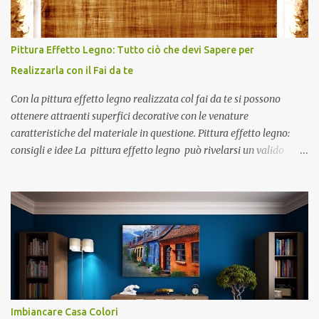
sanificare le superfici e restituire luminosità agli ambienti. Se
cerchi un Imbianchino Roma esperto in interventi sulla via
Tiburtina e zone limitrofe, puoi contattarci al numero 0692927977
Pittura Effetto Legno: Tutto ciò che devi Sapere per
, attivo anche per messaggi WhatsApp. Perché i soffitti di bagno e
Realizzarla con il Fai da te
cucina si rovinano più velocemente Il bagno e la cucina sono i
"polmoni" umidi dell...
Con la pittura effetto legno realizzata col fai da te si possono
ottenere attraenti superfici decorative con le venature
caratteristiche del materiale in questione. Pittura effetto legno:
consigli e idee La pittura effetto legno può rivelarsi un valido
escamotage, attuabile anche col fai da te , per conferire un aspetto
rinnovato agli interni di casa. Con le pitture effetto legno si potrà
personalizzare un angolo salotto , una zona pranzo o ancora sarà
possibile donare un caldo appeal ad una parete retro letto. Anche
gli stessi arredi possono essere recuperati e rivalorizzati,
attraverso la stesura di piacevoli tonalità cromatiche ottenibili con
le pitture per interni effetto legno. Pitture effetto legno applicabili
col fai da te La galleria di foto mostra alcune delle infinite
potenzialità applicative delle pitture effetto legno , intese nel
Imbiancare Сasa Сolori