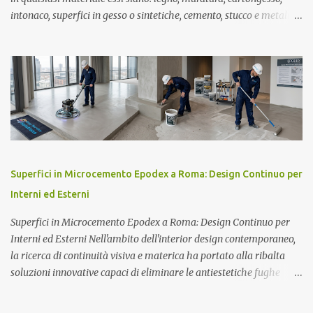
intonaco, superfici in gesso o sintetiche, cemento, stucco e metallo.
Nel farlo l'imbianchino applica materiali di varia natura, come
vernice, carta da parati e altre finiture più particolari. Stiamo
parlando, ad esempio, dei rivestimenti ad alte prestazioni, dei
materiali impermeabili, di quello ignifughi, di vernici, lacche e
rivestimenti. Gli imbianchini lavorano generalmente in proprio,
ma possono essere assunti da imprese edili o reparti di
manutenzione di costruzioni e altri stabilimenti. Principali
Responsabilità dell'imbianchino Ecco una lista, certamente
parziale e non esaustiva, di alcuni dei compiti più comuni che un
Superfici in Microcemento Epodex a Roma: Design Continuo per
imbianchino è tenuto a conoscere e svolgere. · Leggerà le
Interni ed Esterni
specifiche per determinare la...
Superfici in Microcemento Epodex a Roma: Design Continuo per
Interni ed Esterni Nell'ambito dell'interior design contemporaneo,
la ricerca di continuità visiva e materica ha portato alla ribalta
soluzioni innovative capaci di eliminare le antiestetiche fughe
delle mattonelle. Il microcemento Epodex si pone ai vertici di
questa categoria, offrendo un rivestimento resinoso e cementizio