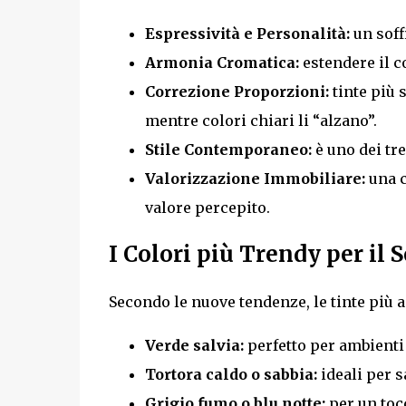
Espressività e Personalità:
un soff
Armonia Cromatica:
estendere il co
Correzione Proporzioni:
tinte più 
mentre colori chiari li “alzano”.
Stile Contemporaneo:
è uno dei tr
Valorizzazione Immobiliare:
una c
valore percepito.
I Colori più Trendy per il S
Secondo le nuove tendenze, le tinte più 
Verde salvia:
perfetto per ambienti 
Tortora caldo o sabbia:
ideali per s
Grigio fumo o blu notte:
per un tocc