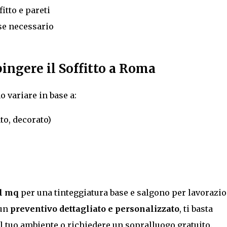
itto e pareti
se necessario
pingere il Soffitto a Roma
o variare in base a:
ato, decorato)
l mq
per una tinteggiatura base e salgono per lavorazio
 un
preventivo dettagliato e personalizzato
, ti basta
l tuo ambiente o richiedere un sopralluogo gratuito.