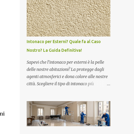
Il bagno e la cucina sono i "polmoni" umidi
costare farlo fare a un professionista o se
dell...
conviene farlo da soli. Mi chiamo Marco e
sono l’anima di Imbianchino Roma : in
questo articolo voglio spiegarti passo passo
come funziona pitturare due tramezzi di
casa, cosa serve, quali costi aspettarsi e
Intonaco per Esterni? Quale fa al Caso
qualche trucco del mestiere che uso anch’io
Nostro? La Guida Definitiva!
ogni giorno. Perché pitturare due tramezzi
può fare la differenza Quando i clienti mi
Sapevi che l’intonaco per esterni è la pelle
chiamano per imbiancare casa, spesso
delle nostre abitazioni? La protegge dagli
partono da un intervento piccolo: due pareti,
agenti atmosferici e dona colore alle nostre
un divisorio, un corridoio. Sai perché? Perché
città. Scegliere il tipo di intonaco più
si vede subito la differenza. I tramezzi, a
adatto non è sempre facile, ma il mercato
Roma, sono spesso divisori interni tra stanze
offre numerose possibilità per soddisfare le
o corridoi. Essendo pareti di passaggio, si
esigenze di ogni edificio a seconda delle
sporcano facilmente: mani, borse, mobili che
condizioni ambientali in cui si trova. Come
ni
ci sbattono co...
viene realizzato l’intonaco per esterni?
L’intonaco per esterni non è nient’altro