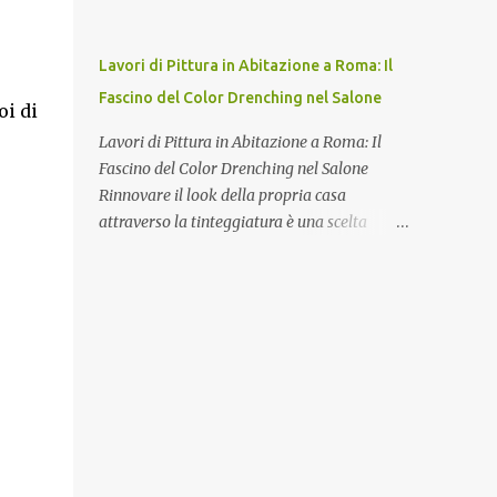
che una particolare malta composta da
diversi materiali inerti, come ad esempio la
sabbia, che rappresentano almeno il 50%
Lavori di Pittura in Abitazione a Roma: Il
del composto. Viene quindi aggiunto un
Fascino del Color Drenching nel Salone
agente legante che può essere la calce, la
i di
calce idraulica, il gesso oppure altri ottenuti
Lavori di Pittura in Abitazione a Roma: Il
industrialmente. Nel caso dell’intonaco per
Fascino del Color Drenching nel Salone
mura esterne l’agente legante deve
Rinnovare il look della propria casa
proteggere le pareti dagli agenti
attraverso la tinteggiatura è una scelta
atmosferici, ma allo stesso tempo
strategica che unisce estetica, comfort e
permettere alle pareti di respirare per
valorizzazione dell'immobile. Quando si
evitare la formazione di condense. Come
affrontano i lavori di pittura in abitazione ,
scegliere un buon intonaco per ester...
una delle soluzioni di design più moderne e
sofisticate è l'applicazione del concept della
Scatola di Luce (Color Drenching) . Questa
tecnica, che consiste nell'avvolgere un intero
ambiente utilizzando un unico colore
continuo per pareti, soffitto, porte e finiture,
trova nel salone la sua massima espressione.