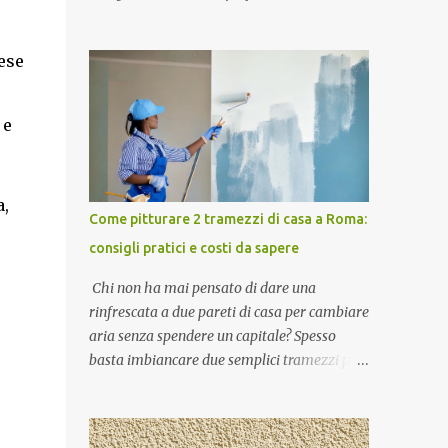
un telo impermeabile sul pavimento,
sfida quotidiana per ogni proprietario di
fissandolo con il nastro di carta di cui si è già
casa. In zone ad alta densità abitativa come
detto sopra, affinché non solo la porzione di
ese
la Tiburtina a Roma , i soffitti sono
pavimento protetta...
sottoposti a stress continui: vapori grassi
della cottura, umidità persistente delle docce
 e
e micro-vibrazioni dovute al traffico urbano
che portano alla formazione di micro crepe
e sfogliature . Un semplice colpo di pennello
a,
non basta per risolvere questi problemi
Come pitturare 2 tramezzi di casa a Roma:
accumulati negli anni. È necessario un
consigli pratici e costi da sapere
intervento di ripristino tecnico profondo per
sanificare le superfici e restituire luminosità
Chi non ha mai pensato di dare una
agli ambienti. Se cerchi un Imbianchino
rinfrescata a due pareti di casa per cambiare
Roma esperto in interventi sulla via
aria senza spendere un capitale? Spesso
Tiburtina e zone limitrofe, puoi contattarci
basta imbiancare due semplici tramezzi per
al numero 0692927977 , attivo anche per
far sembrare tutto più luminoso e ordinato.
messaggi WhatsApp. Perché i soffitti di
Se vivi a Roma, probabilmente ti sarai
bagno e cucina si rovinano più velocemente
chiesto almeno una volta quanto possa