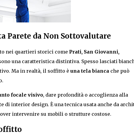
nta Parete da Non Sottovalutare
to nei quartieri storici come
Prati, San Giovanni,
ti sono una caratteristica distintiva. Spesso lasciati bianch
o. Ma in realtà, il soffitto è
una tela bianca
che può
o.
nto focale visivo
, dare profondità o accoglienza alla
 di interior design. È una tecnica usata anche da archit
over intervenire su mobili o strutture costose.
offitto