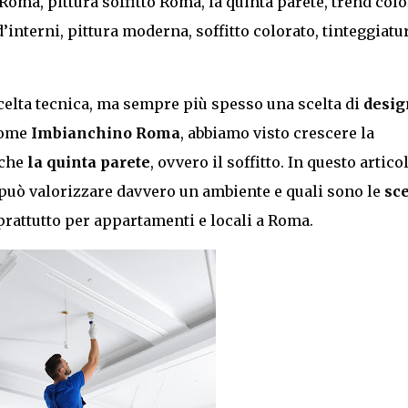
Roma, pittura soffitto Roma, la quinta parete, trend colo
interni, pittura moderna, soffitto colorato, tinteggiatu
celta tecnica, ma sempre più spesso una scelta di
desig
 come
Imbianchino Roma
, abbiamo visto crescere la
nche
la quinta parete
, ovvero il soffitto. In questo articol
 può valorizzare davvero un ambiente e quali sono le
sce
oprattutto per appartamenti e locali a Roma.