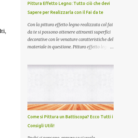
esterne, che deve proteggere la muratura
Pittura Effetto Legno: Tutto ciò che devi
dagli agenti atmosferici, e l'intonacatura di
Sapere per Realizzarla con il Fai da te
quelle interne, che permette di assorbire
l’umidità all’interno della casa. I materiali
Con la pittura effetto legno realizzata col fai
utilizzati per rivestire muri e soffitti sono gli
ti,
da te si possono ottenere attraenti superfici
stessi impiegati nella realizzazione delle
decorative con le venature caratteristiche del
murature, e cioè la malta di calce (idraulica
materiale in questione. Pittura effetto legno:
o aerea), oppure la malta di cemento o di
consigli e idee La pittura effetto legno può
gesso che contiene una maggiore dose di
r
rivelarsi un valido escamotage, attuabile
legante, necessaria a proteggere le pareti.
anche col fai da te , per conferire un aspetto
Sapevi che una perfetta intonacat...
rinnovato agli interni di casa. Con le pitture
effetto legno si potrà personalizzare un
angolo salotto , una zona pranzo o ancora
sarà possibile donare un caldo appeal ad
una parete retro letto. Anche gli stessi
arredi possono essere recuperati e
Come si Pittura un Battiscopa? Ecco Tutti i
rivalorizzati, attraverso la stesura di
Consigli Utili!
piacevoli tonalità cromatiche ottenibili con
le pitture per interni effetto legno. Pitture