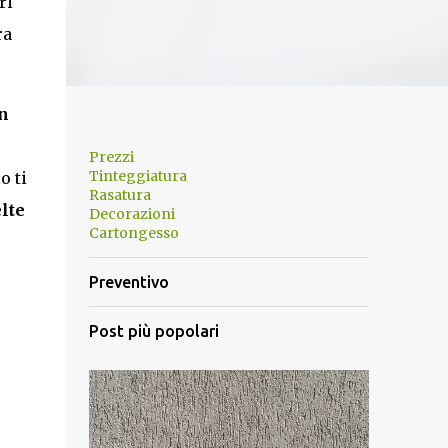
ri
ra
n
Prezzi
Tinteggiatura
o ti
Rasatura
lte
Decorazioni
Cartongesso
Preventivo
Post più popolari