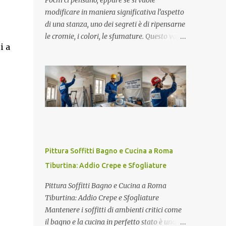
Pochi ci pensano, eppure se si vuole
effetto legno applicabili col fai da te La
modificare in maniera significativa l’aspetto
galleria di foto mostra alcune delle infinite
di una stanza, uno dei segreti è di ripensarne
potenzialità applicative delle pitture effetto
le cromie, i colori, le sfumature. Questo vale
legno , intese nel contesto di ambientazioni
i a
tanto per le pareti, quanto anhe per i colori
interne, dove appare evidente la sensazione
di un battiscopa : è, quindi, estremamente
visiva di un ...
interessante capire come procedere quando
si vuole ridipingere il battiscopa . Forse non
sapevi che per pitturare un battiscopa non è
necessario smontarlo. Basterà solo applicare
del nastro carta lungo i bordi inferiori e
superiori che delimitano il muro e il
pavimento, di modo che la vernice che
Pittura Soffitti Bagno e Cucina a Roma
eventualmente dovesse strabordare non
Tiburtina: Addio Crepe e Sfogliature
macchierà la pittura delle pareti o, peggio
ancora, la carta da parati che
Pittura Soffitti Bagno e Cucina a Roma
eventualmente avrai applicato . Il secondo
Tiburtina: Addio Crepe e Sfogliature
accorgimento da adottare per cambiare il
Mantenere i soffitti di ambienti critici come
colore dei tuoi battiscopa prevede stendere
il bagno e la cucina in perfetto stato è una