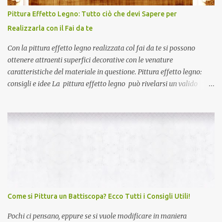
di calce (idraulica o aerea), oppure la malta di cemento o di gesso
Pittura Effetto Legno: Tutto ciò che devi Sapere per
che contiene una maggiore dose di legante, necessaria a
Realizzarla con il Fai da te
proteggere le pareti. Sapevi che una perfetta intonacat...
Con la pittura effetto legno realizzata col fai da te si possono
ottenere attraenti superfici decorative con le venature
caratteristiche del materiale in questione. Pittura effetto legno:
consigli e idee La pittura effetto legno può rivelarsi un valido
escamotage, attuabile anche col fai da te , per conferire un aspetto
rinnovato agli interni di casa. Con le pitture effetto legno si potrà
personalizzare un angolo salotto , una zona pranzo o ancora sarà
possibile donare un caldo appeal ad una parete retro letto. Anche
gli stessi arredi possono essere recuperati e rivalorizzati,
attraverso la stesura di piacevoli tonalità cromatiche ottenibili con
le pitture per interni effetto legno. Pitture effetto legno applicabili
col fai da te La galleria di foto mostra alcune delle infinite
potenzialità applicative delle pitture effetto legno , intese nel
Come si Pittura un Battiscopa? Ecco Tutti i Consigli Utili!
contesto di ambientazioni interne, dove appare evidente la
sensazione visiva di un ...
Pochi ci pensano, eppure se si vuole modificare in maniera