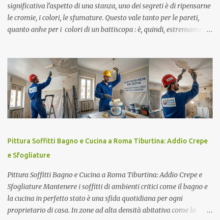
significativa l’aspetto di una stanza, uno dei segreti è di ripensarne
le cromie, i colori, le sfumature. Questo vale tanto per le pareti,
quanto anhe per i colori di un battiscopa : è, quindi, estremamente
interessante capire come procedere quando si vuole ridipingere il
battiscopa . Forse non sapevi che per pitturare un battiscopa non è
necessario smontarlo. Basterà solo applicare del nastro carta
lungo i bordi inferiori e superiori che delimitano il muro e il
pavimento, di modo che la vernice che eventualmente dovesse
strabordare non macchierà la pittura delle pareti o, peggio ancora,
la carta da parati che eventualmente avrai applicato . Il secondo
accorgimento da adottare per cambiare il colore dei tuoi
battiscopa prevede stendere un telo impermeabile sul pavimento,
Pittura Soffitti Bagno e Cucina a Roma Tiburtina: Addio Crepe
fissandolo con il nastro di carta di cui si è già detto sopra, affinché
e Sfogliature
non solo la porzione di pavimento protetta...
Pittura Soffitti Bagno e Cucina a Roma Tiburtina: Addio Crepe e
Sfogliature Mantenere i soffitti di ambienti critici come il bagno e
la cucina in perfetto stato è una sfida quotidiana per ogni
proprietario di casa. In zone ad alta densità abitativa come la