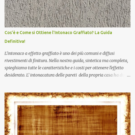
Cos'è e Come si Ottiene l'Intonaco Graffiato? La Guida
Definitiva!
L’intonaco a effetto graffiato è uno dei più comuni e diffusi
rivestimenti di finitura. Nella nostra guida, sintetica ma completa,
spieghiamo tutte le caratteristiche e i costi per ottenere l'effetto
desiderato. L’ intonacatura delle pareti della propria casa ha due
funzioni principali: una di ordine estetico e una di carattere
protettivo, in quanto l’intonaco assicura la necessaria traspirazione
della muratura. Esiste, e non sappiamo se ne eri al corrente, una
differenza tra l’intonacatura delle pareti esterne, che deve
proteggere la muratura dagli agenti atmosferici, e l'intonacatura
di quelle interne, che permette di assorbire l’umidità all’interno
della casa. I materiali utilizzati per rivestire muri e soffitti sono gli
stessi impiegati nella realizzazione delle murature, e cioè la malta