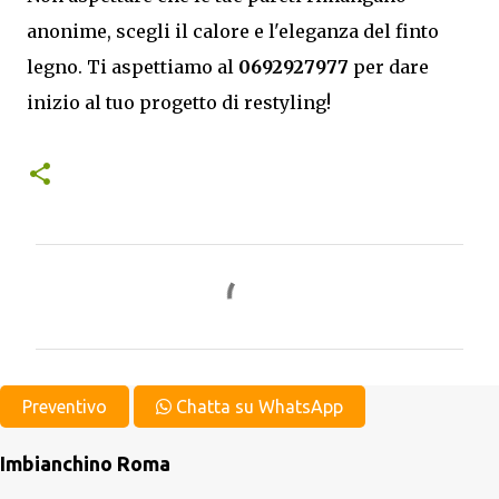
anonime, scegli il calore e l'eleganza del finto
legno. Ti aspettiamo al
0692927977
per dare
inizio al tuo progetto di restyling!
C
o
m
m
e
Preventivo
Chatta su WhatsApp
n
Imbianchino Roma
t
i