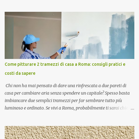
Tiburtina a Roma , i soffitti sono sottoposti a stress continui:
vapori grassi della cottura, umidità persistente delle docce e
micro-vibrazioni dovute al traffico urbano che portano alla
formazione di micro crepe e sfogliature . Un semplice colpo di
pennello non basta per risolvere questi problemi accumulati negli
anni. È necessario un intervento di ripristino tecnico profondo per
sanificare le superfici e restituire luminosità agli ambienti. Se
cerchi un Imbianchino Roma esperto in interventi sulla via
Tiburtina e zone limitrofe, puoi contattarci al numero 0692927977
Come pitturare 2 tramezzi di casa a Roma: consigli pratici e
, attivo anche per messaggi WhatsApp. Perché i soffitti di bagno e
costi da sapere
cucina si rovinano più velocemente Il bagno e la cucina sono i
"polmoni" umidi dell...
Chi non ha mai pensato di dare una rinfrescata a due pareti di
casa per cambiare aria senza spendere un capitale? Spesso basta
imbiancare due semplici tramezzi per far sembrare tutto più
luminoso e ordinato. Se vivi a Roma, probabilmente ti sarai chiesto
almeno una volta quanto possa costare farlo fare a un
professionista o se conviene farlo da soli. Mi chiamo Marco e sono
l’anima di Imbianchino Roma : in questo articolo voglio spiegarti
passo passo come funziona pitturare due tramezzi di casa, cosa