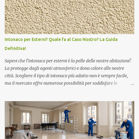
serve, quali costi aspettarsi e qualche trucco del mestiere che uso
anch’io ogni giorno. Perché pitturare due tramezzi può fare la
differenza Quando i clienti mi chiamano per imbiancare casa,
spesso partono da un intervento piccolo: due pareti, un divisorio,
un corridoio. Sai perché? Perché si vede subito la differenza. I
Intonaco per Esterni? Quale fa al Caso Nostro? La Guida
tramezzi, a Roma, sono spesso divisori interni tra stanze o corridoi.
Definitiva!
Essendo pareti di passaggio, si sporcano facilmente: mani, borse,
mobili che ci sbattono co...
Sapevi che l’intonaco per esterni è la pelle delle nostre abitazioni?
La protegge dagli agenti atmosferici e dona colore alle nostre
città. Scegliere il tipo di intonaco più adatto non è sempre facile,
ma il mercato offre numerose possibilità per soddisfare le
esigenze di ogni edificio a seconda delle condizioni ambientali in
cui si trova. Come viene realizzato l’intonaco per esterni?
L’intonaco per esterni non è nient’altro che una particolare malta
composta da diversi materiali inerti, come ad esempio la sabbia,
che rappresentano almeno il 50% del composto. Viene quindi
aggiunto un agente legante che può essere la calce, la calce
idraulica, il gesso oppure altri ottenuti industrialmente. Nel caso