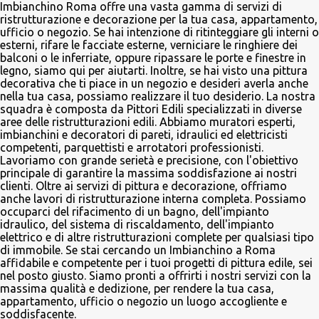
Imbianchino Roma offre una vasta gamma di servizi di
ristrutturazione e decorazione per la tua casa, appartamento,
ufficio o negozio. Se hai intenzione di ritinteggiare gli interni o
esterni, rifare le facciate esterne, verniciare le ringhiere dei
balconi o le inferriate, oppure ripassare le porte e finestre in
legno, siamo qui per aiutarti. Inoltre, se hai visto una pittura
decorativa che ti piace in un negozio e desideri averla anche
nella tua casa, possiamo realizzare il tuo desiderio. La nostra
squadra è composta da Pittori Edili specializzati in diverse
aree delle ristrutturazioni edili. Abbiamo muratori esperti,
imbianchini e decoratori di pareti, idraulici ed elettricisti
competenti, parquettisti e arrotatori professionisti.
Lavoriamo con grande serietà e precisione, con l'obiettivo
principale di garantire la massima soddisfazione ai nostri
clienti. Oltre ai servizi di pittura e decorazione, offriamo
anche lavori di ristrutturazione interna completa. Possiamo
occuparci del rifacimento di un bagno, dell'impianto
idraulico, del sistema di riscaldamento, dell'impianto
elettrico e di altre ristrutturazioni complete per qualsiasi tipo
di immobile. Se stai cercando un Imbianchino a Roma
affidabile e competente per i tuoi progetti di pittura edile, sei
nel posto giusto. Siamo pronti a offrirti i nostri servizi con la
massima qualità e dedizione, per rendere la tua casa,
appartamento, ufficio o negozio un luogo accogliente e
soddisfacente.