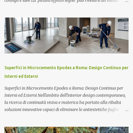
consigli e idee La pittura effetto legno può rivelarsi un valido
escamotage, attuabile anche col fai da te , per conferire un aspetto
rinnovato agli interni di casa. Con le pitture effetto legno si potrà
personalizzare un angolo salotto , una zona pranzo o ancora sarà
possibile donare un caldo appeal ad una parete retro letto. Anche
gli stessi arredi possono essere recuperati e rivalorizzati,
attraverso la stesura di piacevoli tonalità cromatiche ottenibili con
le pitture per interni effetto legno. Pitture effetto legno applicabili
col fai da te La galleria di foto mostra alcune delle infinite
potenzialità applicative delle pitture effetto legno , intese nel
Superfici in Microcemento Epodex a Roma: Design Continuo per
contesto di ambientazioni interne, dove appare evidente la
Interni ed Esterni
sensazione visiva di un ...
Superfici in Microcemento Epodex a Roma: Design Continuo per
Interni ed Esterni Nell'ambito dell'interior design contemporaneo,
la ricerca di continuità visiva e materica ha portato alla ribalta
soluzioni innovative capaci di eliminare le antiestetiche fughe
delle mattonelle. Il microcemento Epodex si pone ai vertici di
questa categoria, offrendo un rivestimento resinoso e cementizio
ad alte prestazioni, ideale per pavimenti, pareti e persino arredi.