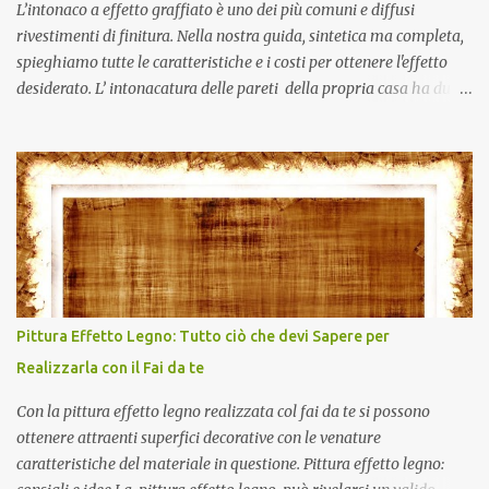
L’intonaco a effetto graffiato è uno dei più comuni e diffusi
rivestimenti di finitura. Nella nostra guida, sintetica ma completa,
spieghiamo tutte le caratteristiche e i costi per ottenere l'effetto
desiderato. L’ intonacatura delle pareti della propria casa ha due
funzioni principali: una di ordine estetico e una di carattere
protettivo, in quanto l’intonaco assicura la necessaria traspirazione
della muratura. Esiste, e non sappiamo se ne eri al corrente, una
differenza tra l’intonacatura delle pareti esterne, che deve
proteggere la muratura dagli agenti atmosferici, e l'intonacatura
di quelle interne, che permette di assorbire l’umidità all’interno
della casa. I materiali utilizzati per rivestire muri e soffitti sono gli
stessi impiegati nella realizzazione delle murature, e cioè la malta
di calce (idraulica o aerea), oppure la malta di cemento o di gesso
Pittura Effetto Legno: Tutto ciò che devi Sapere per
che contiene una maggiore dose di legante, necessaria a
Realizzarla con il Fai da te
proteggere le pareti. Sapevi che una perfetta intonacat...
Con la pittura effetto legno realizzata col fai da te si possono
ottenere attraenti superfici decorative con le venature
caratteristiche del materiale in questione. Pittura effetto legno: