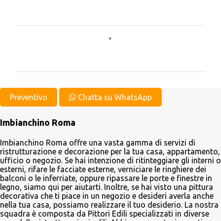
C
o
m
m
e
Preventivo
Chatta su WhatsApp
n
Imbianchino Roma
t
i
Imbianchino Roma offre una vasta gamma di servizi di
ristrutturazione e decorazione per la tua casa, appartamento,
ufficio o negozio. Se hai intenzione di ritinteggiare gli interni o
esterni, rifare le facciate esterne, verniciare le ringhiere dei
balconi o le inferriate, oppure ripassare le porte e finestre in
legno, siamo qui per aiutarti. Inoltre, se hai visto una pittura
decorativa che ti piace in un negozio e desideri averla anche
nella tua casa, possiamo realizzare il tuo desiderio. La nostra
squadra è composta da Pittori Edili specializzati in diverse