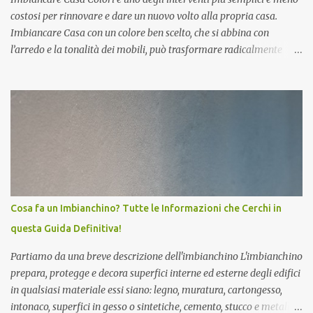
"polmoni" umidi dell...
costosi per rinnovare e dare un nuovo volto alla propria casa.
Imbiancare Casa con un colore ben scelto, che si abbina con
l’arredo e la tonalità dei mobili, può trasformare radicalmente
qualsiasi stanza della tua casa. La scelta dei colori giusti è legata
infatti a diversi fattori che possono sia andare ad inficiare
sull’estetica, sulla luminosità e sulla spazialità, ma anche sugli
stati d’animo e sugli umori delle persone che vivono gli ambienti.
Vediamo quali sono le regole di base prima di Imbiancare Casa
Colori: · La prima regola per Imbiancare Сasa Сolori nel modo
giusto che subito evidenziamo è che i gusti sono soggettivi e quindi
lasci alla fantasia. Un tocco personale non deve mai mancare e può
essere anche un elemento molto appagante nel design della tua
Cosa fa un Imbianchino? Tutte le Informazioni che Cerchi in
casa. · La seconda regola è che allo stesso modo tornano molto
questa Guida Definitiva!
utili esperienze e studi sull...
Partiamo da una breve descrizione dell'imbianchino L'imbianchino
prepara, protegge e decora superfici interne ed esterne degli edifici
in qualsiasi materiale essi siano: legno, muratura, cartongesso,
intonaco, superfici in gesso o sintetiche, cemento, stucco e metallo.